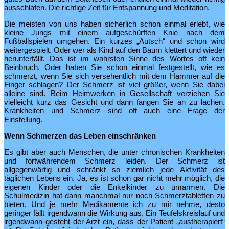
ausschlafen. Die richtige Zeit für Entspannung und Meditation.
Die meisten von uns haben sicherlich schon einmal erlebt, wie
kleine Jungs mit einem aufgeschürften Knie nach dem
Fußballspielen umgehen. Ein kurzes „Autsch“ und schon wird
weitergespielt. Oder wer als Kind auf den Baum klettert und wieder
herunterfällt. Das ist im wahrsten Sinne des Wortes oft kein
Beinbruch. Oder haben Sie schon einmal festgestellt, wie es
schmerzt, wenn Sie sich versehentlich mit dem Hammer auf die
Finger schlagen? Der Schmerz ist viel größer, wenn Sie dabei
alleine sind. Beim Heimwerken in Gesellschaft verziehen Sie
vielleicht kurz das Gesicht und dann fangen Sie an zu lachen.
Krankheiten und Schmerz sind oft auch eine Frage der
Einstellung.
Wenn Schmerzen das Leben einschränken
Es gibt aber auch Menschen, die unter chronischen Krankheiten
und fortwährendem Schmerz leiden. Der Schmerz ist
allgegenwärtig und schränkt so ziemlich jede Aktivität des
täglichen Lebens ein. Ja, es ist schon gar nicht mehr möglich, die
eigenen Kinder oder die Enkelkinder zu umarmen. Die
Schulmedizin hat dann manchmal nur noch Schmerztabletten zu
bieten. Und je mehr Medikamente ich zu mir nehme, desto
geringer fällt irgendwann die Wirkung aus. Ein Teufelskreislauf und
irgendwann gesteht der Arzt ein, dass der Patient „austherapiert“