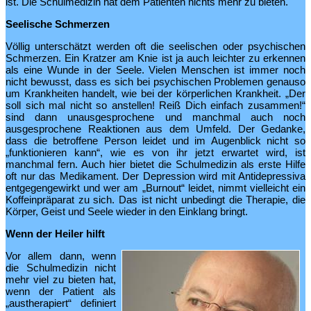
ist. Die Schulmedizin hat dem Patienten nichts mehr zu bieten.
Seelische Schmerzen
Völlig unterschätzt werden oft die seelischen oder psychischen
Schmerzen. Ein Kratzer am Knie ist ja auch leichter zu erkennen
als eine Wunde in der Seele. Vielen Menschen ist immer noch
nicht bewusst, dass es sich bei psychischen Problemen genauso
um Krankheiten handelt, wie bei der körperlichen Krankheit. „Der
soll sich mal nicht so anstellen! Reiß Dich einfach zusammen!“
sind dann unausgesprochene und manchmal auch noch
ausgesprochene Reaktionen aus dem Umfeld. Der Gedanke,
dass die betroffene Person leidet und im Augenblick nicht so
„funktionieren kann“, wie es von ihr jetzt erwartet wird, ist
manchmal fern. Auch hier bietet die Schulmedizin als erste Hilfe
oft nur das Medikament. Der Depression wird mit Antidepressiva
entgegengewirkt und wer am „Burnout“ leidet, nimmt vielleicht ein
Koffeinpräparat zu sich. Das ist nicht unbedingt die Therapie, die
Körper, Geist und Seele wieder in den Einklang bringt.
Wenn der Heiler hilft
Vor allem dann, wenn
die Schulmedizin nicht
mehr viel zu bieten hat,
wenn der Patient als
„austherapiert“ definiert