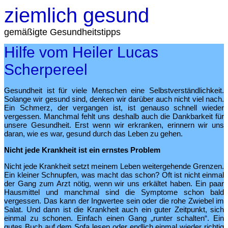
ziemlich gesund
gemäßigte Gesundheitstipps
Hilfe vom Heiler Lucas
Scherpereel
Gesundheit ist für viele Menschen eine Selbstverständlichkeit.
Solange wir gesund sind, denken wir darüber auch nicht viel nach.
Ein Schmerz, der vergangen ist, ist genauso schnell wieder
vergessen. Manchmal fehlt uns deshalb auch die Dankbarkeit für
unsere Gesundheit. Erst wenn wir erkranken, erinnern wir uns
daran, wie es war, gesund durch das Leben zu gehen.
Nicht jede Krankheit ist ein ernstes Problem
Nicht jede Krankheit setzt meinem Leben weitergehende Grenzen.
Ein kleiner Schnupfen, was macht das schon? Oft ist nicht einmal
der Gang zum Arzt nötig, wenn wir uns erkältet haben. Ein paar
Hausmittel und manchmal sind die Symptome schon bald
vergessen. Das kann der Ingwertee sein oder die rohe Zwiebel im
Salat. Und dann ist die Krankheit auch ein guter Zeitpunkt, sich
einmal zu schonen. Einfach einen Gang „runter schalten“. Ein
gutes Buch auf dem Sofa lesen oder endlich einmal wieder richtig